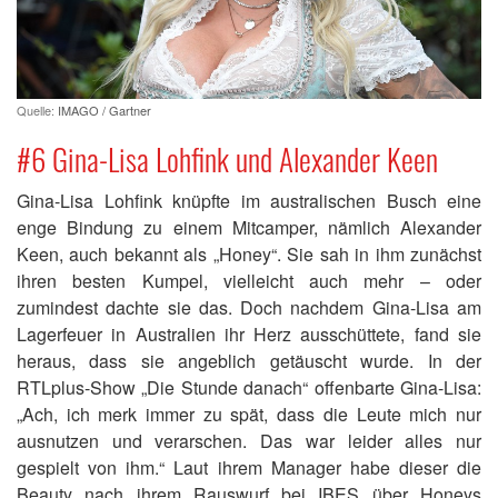
Quelle:
IMAGO / Gartner
#6 Gina-Lisa Lohfink und Alexander Keen
Gina-Lisa Lohfink knüpfte im australischen Busch eine
enge Bindung zu einem Mitcamper, nämlich Alexander
Keen, auch bekannt als „Honey“. Sie sah in ihm zunächst
ihren besten Kumpel, vielleicht auch mehr – oder
zumindest dachte sie das. Doch nachdem Gina-Lisa am
Lagerfeuer in Australien ihr Herz ausschüttete, fand sie
heraus, dass sie angeblich getäuscht wurde. In der
RTLplus-Show „Die Stunde danach“ offenbarte Gina-Lisa:
„Ach, ich merk immer zu spät, dass die Leute mich nur
ausnutzen und verarschen. Das war leider alles nur
gespielt von ihm.“ Laut ihrem Manager habe dieser die
Beauty nach ihrem Rauswurf bei IBES über Honeys