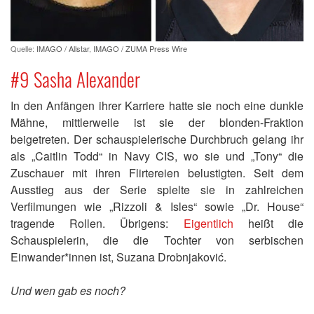
Quelle:
IMAGO / Allstar
,
IMAGO / ZUMA Press Wire
#9 Sasha Alexander
In den Anfängen ihrer Karriere hatte sie noch eine dunkle
Mähne, mittlerweile ist sie der blonden-Fraktion
beigetreten. Der schauspielerische Durchbruch gelang ihr
als „Caitlin Todd“ in Navy CIS, wo sie und „Tony“ die
Zuschauer mit ihren Flirtereien belustigten. Seit dem
Ausstieg aus der Serie spielte sie in zahlreichen
Verfilmungen wie „Rizzoli & Isles“ sowie „Dr. House“
tragende Rollen. Übrigens:
Eigentlich
heißt die
Schauspielerin, die die Tochter von serbischen
Einwander*innen ist, Suzana Drobnjaković.
Und wen gab es noch?