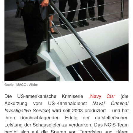
Quelle:
IMAGO / Allstar
Die US-amerikanische Krimiserie
„Navy Cis“
(die
Abkürzung vom US-Kriminaldienst
Naval Criminal
Investigative Service
) wird seit 2003 produziert – und hat
ihren durchschlagenden Erfolg der darstellerischen
Leistung der Schauspieler zu verdanken. Das NCIS-Team
begibt sich auf die Spuren von Terroristen und klären