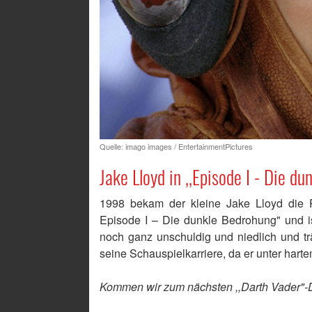
Quelle: imago images / EntertainmentPictures
Jake Lloyd in ,,Episode I - Die d
1998 bekam der kleine Jake Lloyd die R
Episode I – Die dunkle Bedrohung" und is
noch ganz unschuldig und niedlich und tr
seine Schauspielkarriere, da er unter har
Kommen wir zum nächsten ,,Darth Vader"-Da