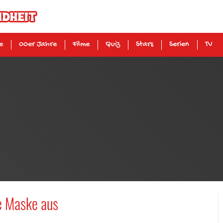
e
00er Jahre
Filme
Quiz
Stars
Serien
TV
ne Maske aus