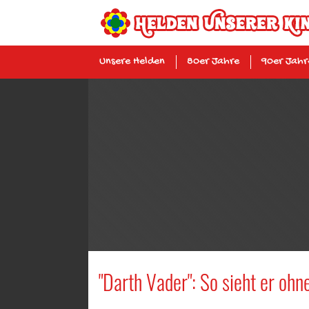
Unsere Helden
80er Jahre
90er Jahr
"Darth Vader": So sieht er oh