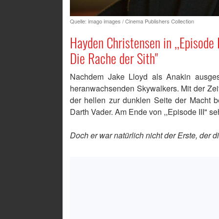
Quelle: imago images / Cinema Publishers Collection
Hayden Christensen
in ,,Episode 
Die Rache der Sith"
Nachdem Jake Lloyd als Anakin ausgesc
heranwachsenden Skywalkers. Mit der Zeit
der hellen zur dunklen Seite der Macht b
Darth Vader. Am Ende von ,,Episode III" s
Doch er war natürlich nicht der Erste, der d