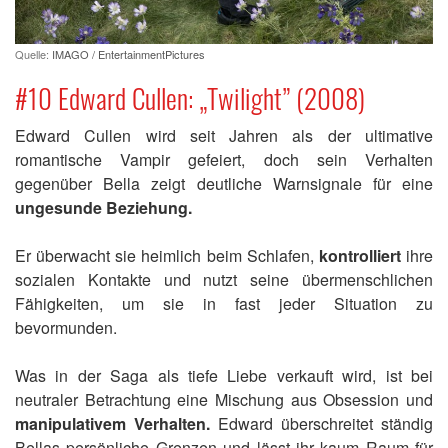
Quelle:
IMAGO / EntertainmentPictures
#10 Edward Cullen: „Twilight” (2008)
Edward Cullen wird seit Jahren als der ultimative
romantische Vampir gefeiert, doch sein Verhalten
gegenüber Bella zeigt deutliche Warnsignale für eine
ungesunde Beziehung.
Er überwacht sie heimlich beim Schlafen,
kontrolliert
ihre
sozialen Kontakte und nutzt seine übermenschlichen
Fähigkeiten, um sie in fast jeder Situation zu
bevormunden.
Was in der Saga als tiefe Liebe verkauft wird, ist bei
neutraler Betrachtung eine Mischung aus Obsession und
manipulativem Verhalten.
Edward überschreitet ständig
Bellas persönliche Grenzen und lässt ihr kaum Raum für