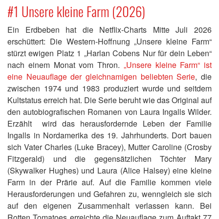
#1 Unsere kleine Farm (2026)
Ein Erdbeben hat die Netflix-Charts Mitte Juli 2026
erschüttert: Die Western-Hoffnung „Unsere kleine Farm“
stürzt ewigen Platz 1 „Harlan Cobens Nur für dein Leben“
nach einem Monat vom Thron.
„Unsere kleine Farm“ ist
eine Neuauflage der gleichnamigen beliebten Serie
, die
zwischen 1974 und 1983 produziert wurde und seitdem
Kultstatus erreich hat. Die Serie beruht wie das Original auf
den autobiografischen Romanen von Laura Ingalls Wilder.
Erzählt wird das herausfordernde Leben der Familie
Ingalls in Nordamerika des 19. Jahrhunderts. Dort bauen
sich Vater Charles (Luke Bracey), Mutter Caroline (Crosby
Fitzgerald) und die gegensätzlichen Töchter Mary
(Skywalker Hughes) und Laura (Alice Halsey) eine kleine
Farm in der Prärie auf. Auf die Familie kommen viele
Herausforderungen und Gefahren zu, wenngleich sie sich
auf den eigenen Zusammenhalt verlassen kann. Bei
Rotten Tomatoes erreichte die Neuauflage zum Auftakt 77