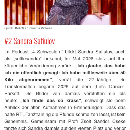
Quelle:
IMAGO / Panama Pictures
#2 Sandra Safiulov
Im Podcast „4 Schwestern“ blickt Sandra Safiulov, auch
als „selfiesandra“ bekannt, im Mai 2026 stolz auf ihre
körperliche Veränderung zurück.
„Ich glaube, das habe
ich nie öffentlich gesagt: Ich habe mittlerweile über 50
Kilo abgenommen“
, verrät die 27-Jährige. Die
Transformation begann 2025 auf dem „Let's Dance“-
Parkett. Die Bilder von damals verblüffen sie bis
heute:
„Ich finde das so krass“
, schwelgt sie beim
Anblick der alten Aufnahmen in Erinnerungen. Dass das
harte RTL-Tanztraining die Pfunde schmelzen lässt, ist kein
Geheimnis. Gemeinsam mit Profi Zsolt Sándor Cseke
tanzte sich Sandra damals auf den vierten Platz und verlor