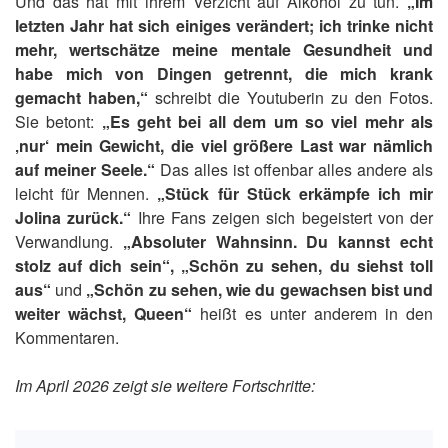
Und das hat mit ihrem Verzicht auf Alkohol zu tun.
„Im
letzten Jahr hat sich einiges verändert; ich trinke nicht
mehr, wertschätze meine mentale Gesundheit und
habe mich von Dingen getrennt,
die mich krank
gemacht haben,“
schreibt die Youtuberin zu den Fotos.
Sie betont:
„Es geht bei all dem um so viel mehr als
‚nur‘ mein Gewicht, die viel größere Last war nämlich
auf meiner Seele.“
Das alles ist offenbar alles andere als
leicht für Mennen.
„Stück für Stück erkämpfe ich mir
Jolina zurück.“
Ihre Fans zeigen sich begeistert von der
Verwandlung.
„Absoluter Wahnsinn. Du kannst echt
stolz auf dich sein“, „Schön zu sehen, du siehst toll
aus“
und
„Schön zu sehen, wie du gewachsen bist und
weiter wächst, Queen“
heißt es unter anderem in den
Kommentaren.
Im April 2026 zeigt sie weitere Fortschritte: