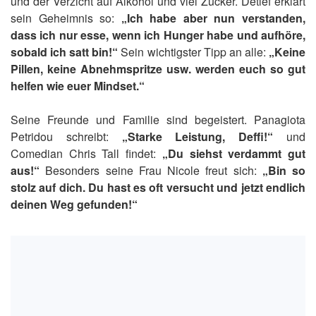
und der Verzicht auf Alkohol und viel Zucker. Detlef erklärt
sein Geheimnis so:
„Ich habe aber nun verstanden,
dass ich nur esse, wenn ich Hunger habe und aufhöre,
sobald ich satt bin!“
Sein wichtigster Tipp an alle:
„Keine
Pillen, keine Abnehmspritze usw. werden euch so gut
helfen wie euer Mindset.“
Seine Freunde und Familie sind begeistert. Panagiota
Petridou schreibt:
„Starke Leistung, Deffi!“
und
Comedian Chris Tall findet:
„Du siehst verdammt gut
aus!“
Besonders seine Frau Nicole freut sich:
„Bin so
stolz auf dich. Du hast es oft versucht und jetzt endlich
deinen Weg gefunden!“