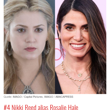
Quelle:
IMAGO / Capital Pictures
,
IMAGO / ABACAPRESS
#4 Nikki Reed alias Rosalie Hale