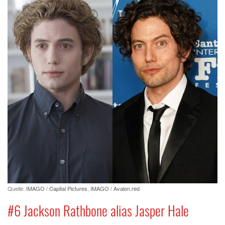
Quelle:
IMAGO / Capital Pictures
,
IMAGO / Avalon.red
#6 Jackson Rathbone alias Jasper Hale