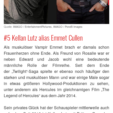
Quelle:
IMAGO / EntertainmentPictures
,
IMAGO / Pond5 Images
#5 Kellan Lutz alias Emmet Cullen
Als muskulöser Vampir Emmet brach er damals schon
Frauenherzen ohne Ende. Als Freund von Rosalie war er
neben Edward und Jacob wohl eine bedeutende
männliche Rolle der Filmreihe. Seit dem Ende
der „Twilight“-Saga spielte er ebenso noch häufiger den
starken und muskulösen Mann und war einige Male sogar
in etwas größeren Hollywood-Produktionen zu sehen,
unter anderem als Hercules im gleichnamigen Film „The
Legend of Hercules“ aus dem Jahr 2014.
Sein privates Glück hat der Schauspieler mittlerweile auch