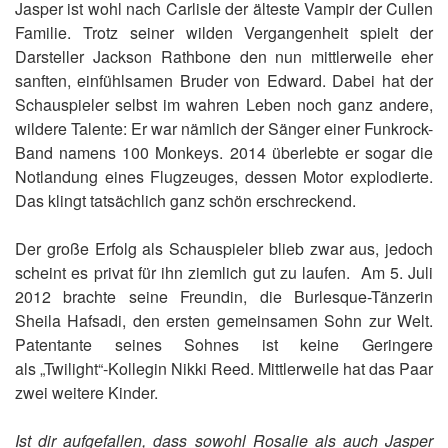
Jasper ist wohl nach Carlisle der älteste Vampir der Cullen
Familie. Trotz seiner wilden Vergangenheit spielt der
Darsteller Jackson Rathbone den nun mittlerweile eher
sanften, einfühlsamen Bruder von Edward. Dabei hat der
Schauspieler selbst im wahren Leben noch ganz andere,
wildere Talente: Er war nämlich der Sänger einer Funkrock-
Band namens 100 Monkeys. 2014 überlebte er sogar die
Notlandung eines Flugzeuges, dessen Motor explodierte.
Das klingt tatsächlich ganz schön erschreckend.
Der große Erfolg als Schauspieler blieb zwar aus, jedoch
scheint es privat für ihn ziemlich gut zu laufen. Am 5. Juli
2012 brachte seine Freundin, die Burlesque-Tänzerin
Sheila Hafsadi, den ersten gemeinsamen Sohn zur Welt.
Patentante seines Sohnes ist keine Geringere
als „Twilight“-Kollegin Nikki Reed. Mittlerweile hat das Paar
zwei weitere Kinder.
Ist dir aufgefallen, dass sowohl Rosalie als auch Jasper