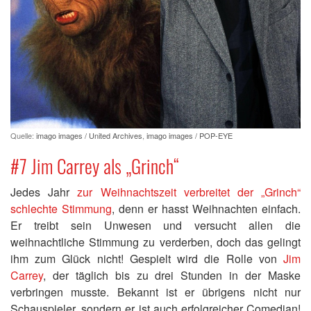
Quelle:
imago images / United Archives
,
imago images / POP-EYE
#7 Jim Carrey als „Grinch“
Jedes Jahr
zur Weihnachtszeit verbreitet der „Grinch“
schlechte Stimmung
, denn er hasst Weihnachten einfach.
Er treibt sein Unwesen und versucht allen die
weihnachtliche Stimmung zu verderben, doch das gelingt
ihm zum Glück nicht! Gespielt wird die Rolle von
Jim
Carrey
, der täglich bis zu drei Stunden in der Maske
verbringen musste. Bekannt ist er übrigens nicht nur
Schauspieler, sondern er ist auch erfolgreicher Comedian!