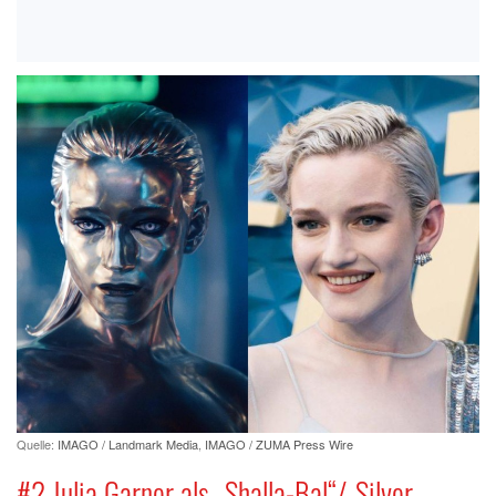
Quelle:
IMAGO / Landmark Media
,
IMAGO / ZUMA Press Wire
#2 Julia Garner als „Shalla-Bal“/„Silver