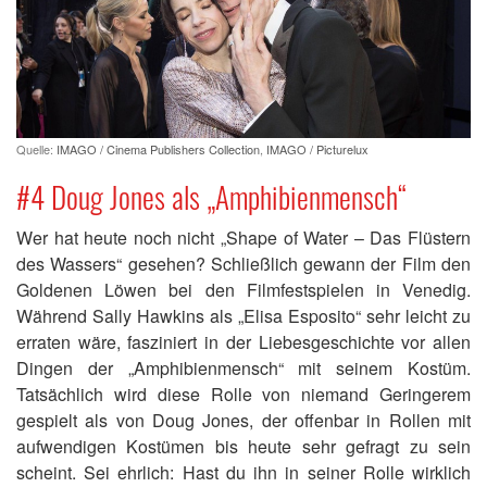
Quelle:
IMAGO / Cinema Publishers Collection
,
IMAGO / Picturelux
#4 Doug Jones als „Amphibienmensch“
Wer hat heute noch nicht „Shape of Water – Das Flüstern
des Wassers“ gesehen? Schließlich gewann der Film den
Goldenen Löwen bei den Filmfestspielen in Venedig.
Während Sally Hawkins als „Elisa Esposito“ sehr leicht zu
erraten wäre, fasziniert in der Liebesgeschichte vor allen
Dingen der „Amphibienmensch“ mit seinem Kostüm.
Tatsächlich wird diese Rolle von niemand Geringerem
gespielt als von Doug Jones, der offenbar in Rollen mit
aufwendigen Kostümen bis heute sehr gefragt zu sein
scheint. Sei ehrlich: Hast du ihn in seiner Rolle wirklich