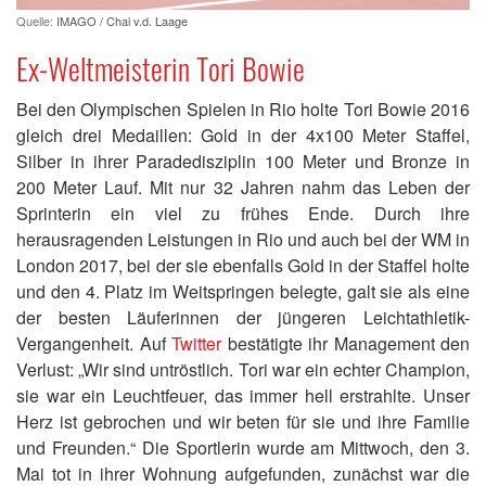
Quelle:
IMAGO / Chai v.d. Laage
Ex-Weltmeisterin Tori Bowie
Bei den Olympischen Spielen in Rio holte Tori Bowie 2016
gleich drei Medaillen: Gold in der 4x100 Meter Staffel,
Silber in ihrer Paradedisziplin 100 Meter und Bronze in
200 Meter Lauf. Mit nur 32 Jahren nahm das Leben der
Sprinterin ein viel zu frühes Ende. Durch ihre
herausragenden Leistungen in Rio und auch bei der WM in
London 2017, bei der sie ebenfalls Gold in der Staffel holte
und den 4. Platz im Weitspringen belegte, galt sie als eine
der besten Läuferinnen der jüngeren Leichtathletik-
Vergangenheit. Auf
Twitter
bestätigte ihr Management den
Verlust: „Wir sind untröstlich. Tori war ein echter Champion,
sie war ein Leuchtfeuer, das immer hell erstrahlte. Unser
Herz ist gebrochen und wir beten für sie und ihre Familie
und Freunden.“ Die Sportlerin wurde am Mittwoch, den 3.
Mai tot in ihrer Wohnung aufgefunden, zunächst war die