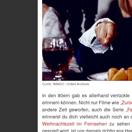
Quelle:
IMAGO / United Archives
In den 80ern gab es allerhand verrückte
erinnern können. Nicht nur Filme wie
„Zurü
andere Zeit geworfen, auch die Serie
„F
erinnerst du dich vielleicht auch noch an
Weihnachtszeit im Fernsehen
zu sehen i
gespielt wird, ist uns damals richtig ans 