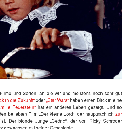
 Filme und Serien, an die wir uns meistens noch sehr gut
ck in die Zukunft“
oder
„Star Wars“
haben einen Blick in eine
amilie Feuerstein“
hat ein anderes Leben gezeigt. Und so
 den beliebten Film „Der kleine Lord“, der hauptsächlich
zur
st. Der blonde Junge „Cedric“, der von Ricky Schroder
Herz gewachsen mit seiner Geschichte.