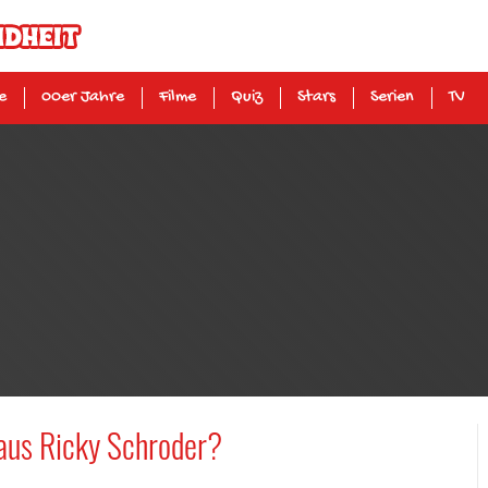
e
00er Jahre
Filme
Quiz
Stars
Serien
TV
 aus Ricky Schroder?